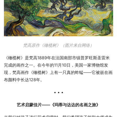
梵高原作《橄榄树》（图片来自网络）
《橄榄树》是梵高1889年在法国南部市镇普罗旺斯圣雷米
完成的画作之一。在今年的11月10日，美国一家博物馆发
现，梵高画作《橄榄树》上有一只真的蚱蜢——它被嵌在画
布颜料中长达128年。
• • •
艺术启蒙佳片——《玛蒂与达达的名画之旅》