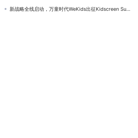
新战略全线启动，万童时代WeKids出征Kidscreen Summit 2019
Nelvana公司的《森林小卫士罗布》走向现场秀
尼尔斯骑鹅旅行记 30多年后再次回到中国
Nelvana goes global with Ranger Rob
万童启动“中国有故事”儿童动画IP孵化器计划
少儿动画 IP 为下一个现象级游戏提供可能
《小鼠提比》爱奇艺全网独播，萌萌鼠陪你过新年
Copyright © 2017 WeKids 版权所有
粤ICP备16107061号-1
Powered by
WordPress