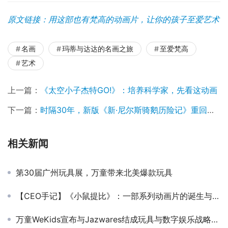
原文链接：用这部也有梵高的动画片，让你的孩子至爱艺术
名画
玛蒂与达达的名画之旅
至爱梵高
艺术
上一篇：
《太空小子杰特GO!》：培养科学家，先看这动画
下一篇：
时隔30年，新版《新·尼尔斯骑鹅历险记》重回中国
相关新闻
第30届广州玩具展，万童带来北美爆款玩具
【CEO手记】《小鼠提比》：一部系列动画片的诞生与传播
万童WeKids宣布与Jazwares结成玩具与数字娱乐战略合作伙伴