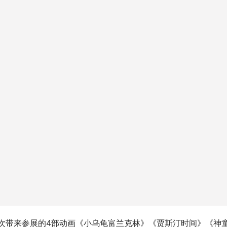
次带来参展的4部动画《小乌龟富兰克林》《贾斯汀时间》《神