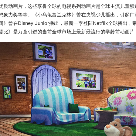
优质动画片，这些享誉全球的电视系列动画片是全球主流儿童频道的
想象力奖等等。《小乌龟富兰克林》曾在央视少儿播出，引起广
间》曾在Disney Junior播出，最新一季登陆Netflix全
提比》是万童引进的当前全球市场上最新最流行的学龄前动画片