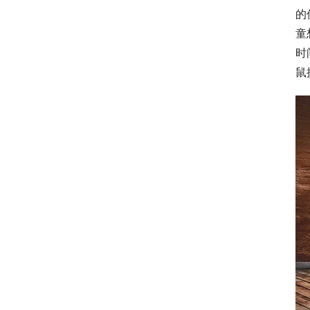
的
童
时
鼠