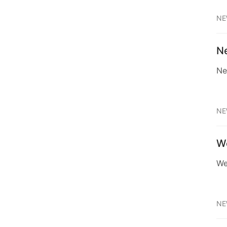
NE
N
Ne
NE
We
We
NE