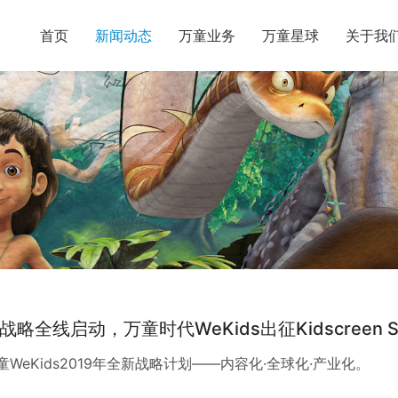
首页
新闻动态
万童业务
万童星球
关于我
战略全线启动，万童时代WeKids出征Kidscreen Sum
童WeKids2019年全新战略计划——内容化·全球化·产业化。