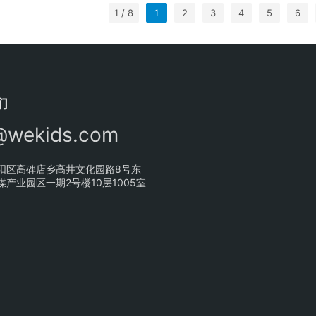
1 / 8
1
2
3
4
5
6
们
@wekids.com
阳区高碑店乡高井文化园路8号东
产业园区一期2号楼10层1005室