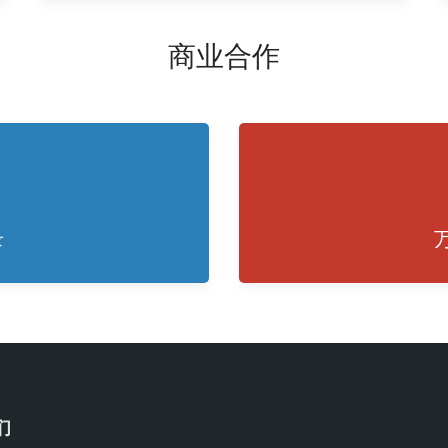
商业合作
录
们