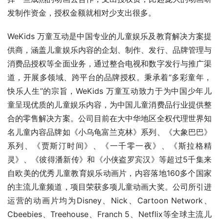
发制作资金，授权金额就相对少支出很多。
WeKids 万童互动是中国专业的儿童娱乐及教育解决方案提
供商，涵盖儿童娱乐内容的企划、制作、发行、品牌管理与
消费品授权等全面业务，通过整合电视和数字发行与推广渠
道，开展多领域、跨平台的品牌授权。秉承着“多彩童年，
快乐人生”的宗旨，WeKids 万童互动致力于为中国少年儿
童呈现优质的儿童娱乐内容，为中国儿童消费品行业提供整
合的零售解决方案。公司目前在大中华地区全权代理世界知
名儿童内容品牌如《小乌龟富兰克林》系列、《大象巴巴》
系列、《贾斯汀时间》、《一千零一夜》、《斯拉格精
灵》、《彼得潘新传》和《小侠盗罗宾汉》等超过5千集来
自欧美的优秀儿童教育娱乐动画片，内容落地160多个国家
的主流儿童频道，项目荣获多项儿童动画大奖。公司所引进
运营的动画片均为Disney、Nick、Cartoon Network、
Cbeebies、Treehouse、Franch 5、Netflix等全球主流儿