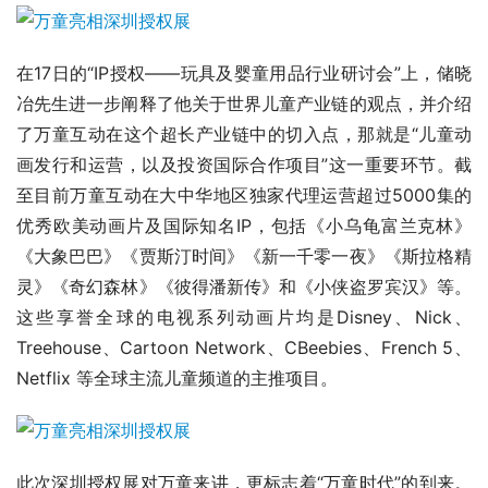
在17日的“IP授权——玩具及婴童用品行业研讨会”上，储晓
冶先生进一步阐释了他关于世界儿童产业链的观点，并介绍
了万童互动在这个超长产业链中的切入点，那就是“儿童动
画发行和运营，以及投资国际合作项目”这一重要环节。截
至目前万童互动在大中华地区独家代理运营超过5000集的
优秀欧美动画片及国际知名IP，包括《小乌龟富兰克林》
《大象巴巴》《贾斯汀时间》《新一千零一夜》《斯拉格精
灵》《奇幻森林》《彼得潘新传》和《小侠盗罗宾汉》等。
这些享誉全球的电视系列动画片均是Disney、Nick、
Treehouse、Cartoon Network、CBeebies、French 5、
Netflix 等全球主流儿童频道的主推项目。
此次深圳授权展对万童来讲，更标志着“万童时代”的到来。