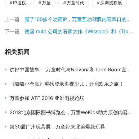
IP授权
万童
万童时代
深圳授权展
上一篇：
囤了100多个动画IP，万童互动驾驭内容风口的姿态是“全球化”
下一篇：
德国 m4e 公司的看家大作《Wissper》和《Tip the Mouse》来中国啦！
相关新闻
讲好中国故事： 万童时代与Nelvana和Toon Boom宣布启动中国原创儿童IP孵化器项目
《嘟嘟小仓鼠》重磅登录央视少儿，开启欢乐之旅！
万童参加 ATF 2016 亚洲电视论坛
2018北京国际图书博览会，万童WeKids助力原创内容交流碰撞
第30届广州玩具展，万童带来北美爆款玩具